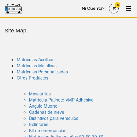
0
Mi Cuenta
Site Map
Site Map
Matrículas Acrílicas
Matrículas Metálicas
Matrículas Personalizadas
Otros Productos
Mascarillas
Matrícula Patinete VMP Adhesivo
Ángulo Muerto
Cadenas de nieve
Distintivos para vehículos
Extintores
Kit de emergencias
Matrículas Antiguas años 50-60-70-80