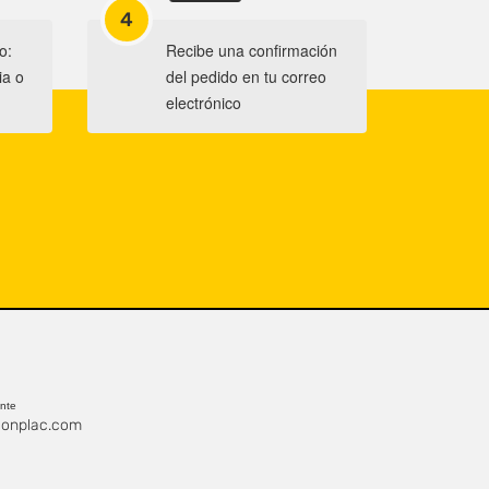
4
o:
Recibe una confirmación
ia o
del pedido en tu correo
electrónico
ente
onplac.com