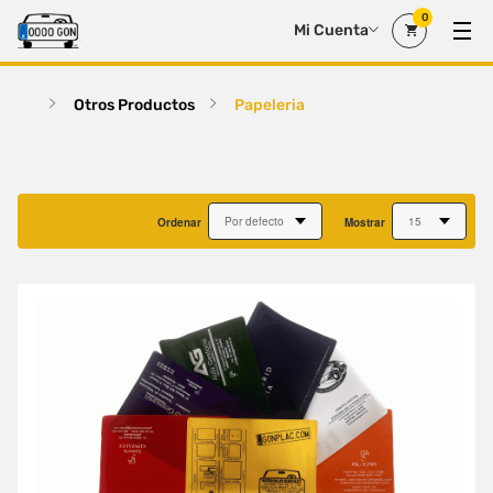
0
Mi Cuenta
Otros Productos
Papeleria
Ordenar
Mostrar