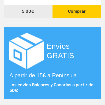
5.00€
Comprar
Envíos
GRATIS
A partir de 15€ a Península
Los envíos Baleares y Canarias a partir de
50€