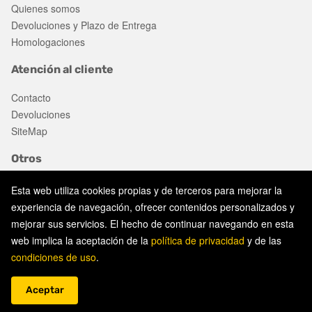
Quienes somos
Devoluciones y Plazo de Entrega
Homologaciones
Atención al cliente
Contacto
Devoluciones
SiteMap
Otros
Ofertas
Esta web utiliza cookies propias y de terceros para mejorar la
experiencia de navegación, ofrecer contenidos personalizados y
mejorar sus servicios. El hecho de continuar navegando en esta
Aviso legal
web implica la aceptación de la
política de privacidad
y de las
Política de privacidad
condiciones de uso
.
Política de cookies
© 2026 gonplac. Todos los derechos reservados.
Aceptar