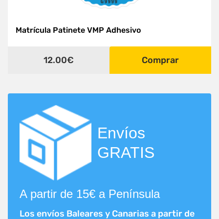
Matrícula Patinete VMP Adhesivo
12.00€
Comprar
Envíos
GRATIS
A partir de 15€ a Península
Los envíos Baleares y Canarias a partir de