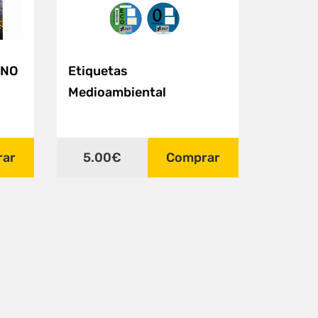
 NO
Etiquetas
Medioambiental
rar
5.00€
Comprar