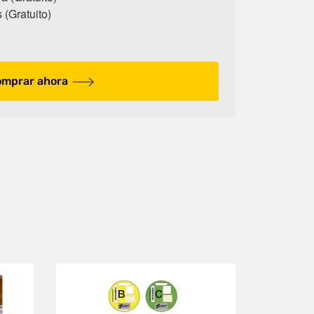
 (Gratuito)
mprar ahora