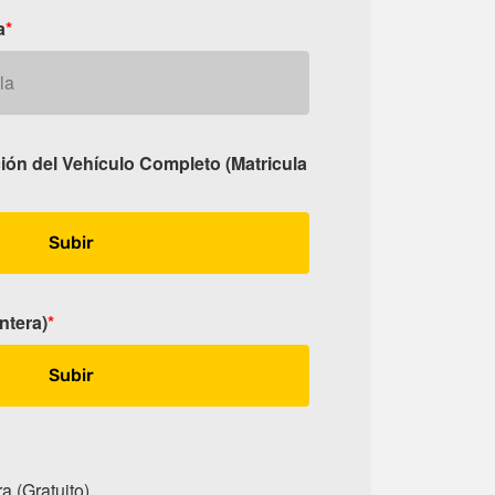
a
*
ión del Vehículo Completo (Matricula
Subir
ntera)
*
Subir
a (Gratuito)