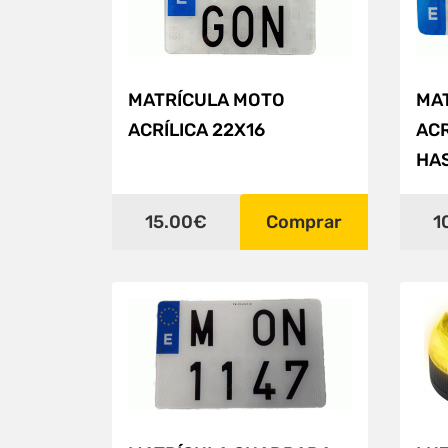
MATRÍCULA MOTO
MA
ACRÍLICA 22X16
ACR
HAS
15.00€
Comprar
1