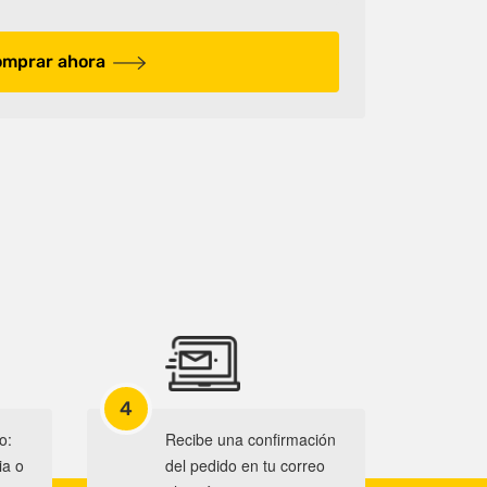
mprar ahora
4
o:
Recibe una confirmación
ia o
del pedido en tu correo