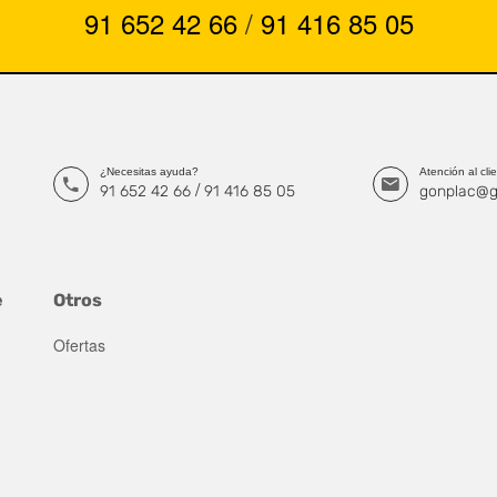
91 652 42 66
/
91 416 85 05
¿Necesitas ayuda?
Atención al cli
/
91 652 42 66
91 416 85 05
gonplac@g
e
Otros
Ofertas