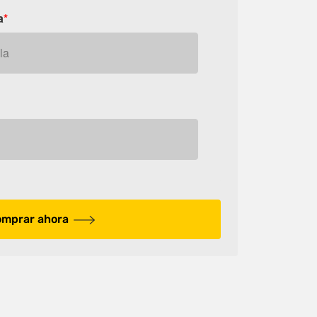
a
*
mprar ahora