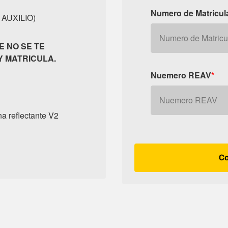
Numero de Matricul
AUXILIO)
E NO SE TE
 MATRICULA.
Nuemero REAV
*
na reflectante V2
Co