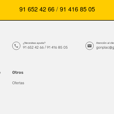
91 652 42 66
/
91 416 85 05
¿Necesitas ayuda?
Atención al cli
/
91 652 42 66
91 416 85 05
gonplac@g
e
Otros
Ofertas