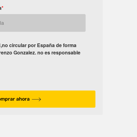
a
*
d,no circular por España de forma
orenzo Gonzalez. no es responsable
mprar ahora