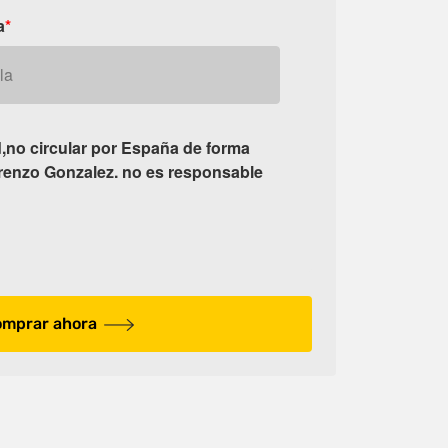
a
*
d,no circular por España de forma
orenzo Gonzalez. no es responsable
mprar ahora