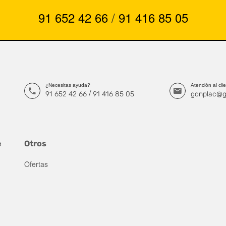
91 652 42 66
/
91 416 85 05
¿Necesitas ayuda?
Atención al cli
/
91 652 42 66
91 416 85 05
gonplac@g
e
Otros
Ofertas