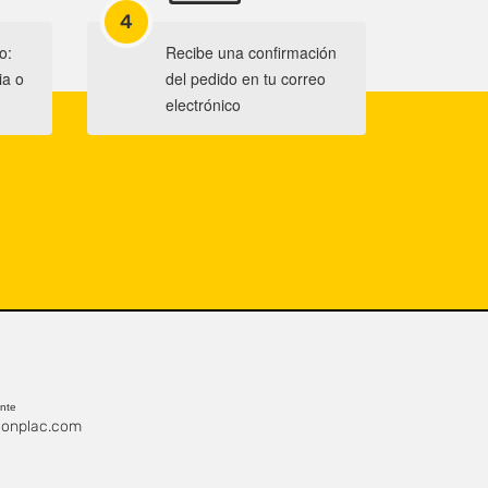
4
o:
Recibe una confirmación
ia o
del pedido en tu correo
electrónico
ente
onplac.com