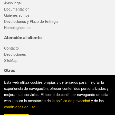
Aviso legal
Documentación
Quienes somos
Devoluciones y Plazo de Entrega
Homologaciones
Atención al cliente
Contacto
Devoluciones
SiteMap
Otros
Ofertas
Esta web utiliza cookies propias y de terceros para mejorar la
experiencia de navegación, ofrecer contenidos personalizados y
mejorar sus servicios. El hecho de continuar navegando en esta
Aviso legal
web implica la aceptación de la
política de privacidad
y de las
Política de privacidad
condiciones de uso
.
Política de cookies