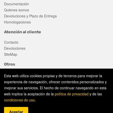
Documentación
Quienes somos
Devoluciones y Plazo de Entrega
Homologaciones
Atención al cliente
Contacto
Devoluciones
SiteMap
Otros
Ofertas
Esta web utiliza cookies propias y de terceros para mejorar la
experiencia de navegación, ofrecer contenidos personalizados y
mejorar sus servicios. El hecho de continuar navegando en esta
Aviso legal
web implica la aceptación de la
política de privacidad
y de las
Política de privacidad
condiciones de uso
.
Política de cookies
© 2026 gonplac. Todos los derechos reservados.
Aceptar