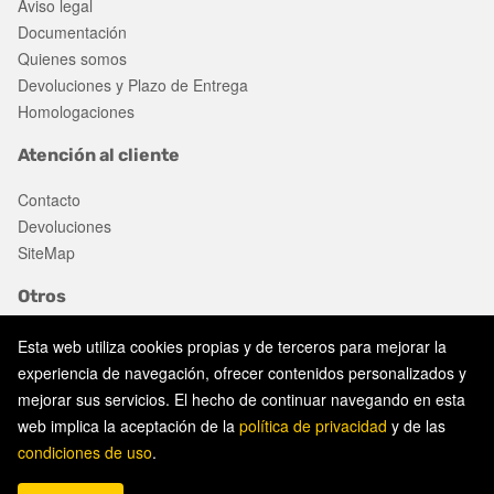
Aviso legal
Documentación
Quienes somos
Devoluciones y Plazo de Entrega
Homologaciones
Atención al cliente
Contacto
Devoluciones
SiteMap
Otros
Ofertas
Esta web utiliza cookies propias y de terceros para mejorar la
experiencia de navegación, ofrecer contenidos personalizados y
mejorar sus servicios. El hecho de continuar navegando en esta
Aviso legal
web implica la aceptación de la
política de privacidad
y de las
Política de privacidad
condiciones de uso
.
Política de cookies