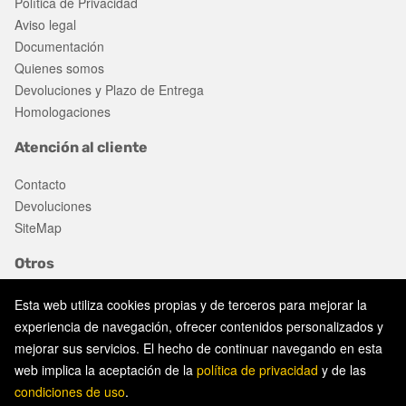
Política de Privacidad
Aviso legal
Documentación
Quienes somos
Devoluciones y Plazo de Entrega
Homologaciones
Atención al cliente
Contacto
Devoluciones
SiteMap
Otros
Ofertas
Esta web utiliza cookies propias y de terceros para mejorar la
experiencia de navegación, ofrecer contenidos personalizados y
mejorar sus servicios. El hecho de continuar navegando en esta
Aviso legal
web implica la aceptación de la
política de privacidad
y de las
Política de privacidad
condiciones de uso
.
Política de cookies