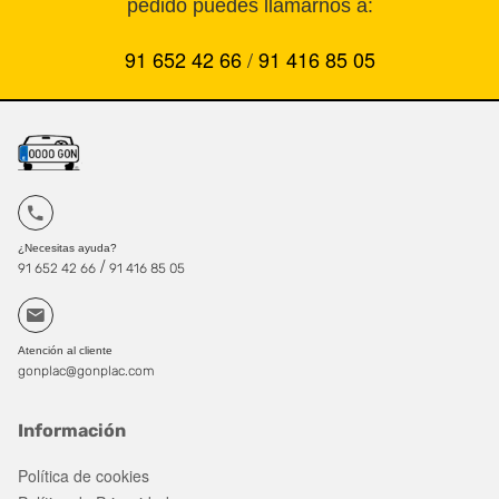
pedido puedes llamarnos a:
91 652 42 66
/
91 416 85 05
¿Necesitas ayuda?
/
91 652 42 66
91 416 85 05
Atención al cliente
gonplac@gonplac.com
Información
Política de cookies